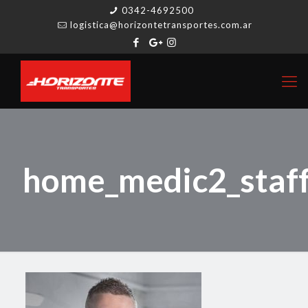
0342-4692500
logistica@horizontetransportes.com.ar
home_medic2_staf